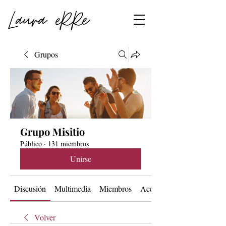
Grupos
Grupo Misitio
Público
·
131 miembros
Unirse
Discusión
Multimedia
Miembros
Acerca de
Volver