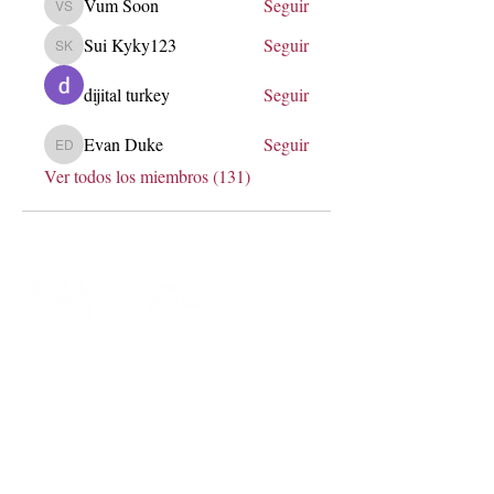
Vum Soon
Seguir
Vum Soon
Sui Kyky123
Seguir
Sui Kyky123
dijital turkey
Seguir
Evan Duke
Seguir
Evan Duke
Ver todos los miembros (131)
soy@lauraerre.com
Transformemos marcas a través de
estrategia, innovación y comunidad.
Me encantará conocer más de ti,