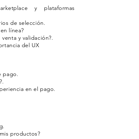
arketplace y plataformas
rios de selección.
en línea?
venta y validación?.
portancia del UX
e pago.
?.
periencia en el pago.
g.
 mis productos?