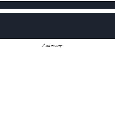
Send message
Revolutionize the
fashion industry
with me.
I would love to
know more about
you, contact me:
© 2026
por Laura eRRe