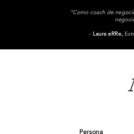
“Como coach de negocios
negocio
-
Laura eRRe,
Estr
Persona