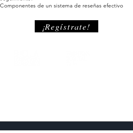
Componentes de un sistema de reseñas efectivo
¡Regístrate!
evolutionize the fashion industry with m
uld love to know more about you, contact
com