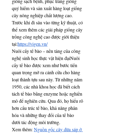
giống sạch bệnh, phục tráng giống 
quý hiếm và sản xuất hàng loạt giống 
cây nông nghiệp chất lượng cao.
Trước khi đi sâu vào từng kỹ thuật, có 
thể xem thêm các giải pháp giống cây 
trồng công nghệ cao được giới thiệu 
tại:
https://vigen.vn/
Nuôi cấy tế bào – nền tảng của công 
nghệ sinh học thực vật hiện đạiNuôi 
cấy tế bào được xem như bước tiến 
quan trọng mở ra cánh cửa cho hàng 
loạt thành tựu sau này. Từ những năm 
1950, các nhà khoa học đã biết cách 
tách tế bào bằng enzyme hoặc nghiền 
mô để nghiên cứu. Qua đó, họ hiểu rõ 
hơn cấu trúc tế bào, khả năng phân 
hóa và những thay đổi của tế bào 
dưới tác động môi trường.
Xem thêm: 
Nguồn gốc cây dừa sáp ở 