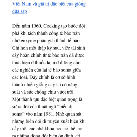
Việt Nam và giá trị đặc biệt của giống 
dừa sáp
Đến năm 1960, Cocking tạo bước đột 
phá khi tách thành công tế bào trần 
nhờ enzyme phân giải thành tế bào. 
Chỉ hơn một thập kỷ sau, việc tái sinh 
cây hoàn chỉnh từ tế bào trần đã được 
thực hiện ở thuốc lá, mở đường cho 
các nghiên cứu lai tế bào soma giữa 
các loài. Đây chính là cơ sở hình 
thành nhiều giống cây lai có năng 
suất và sức chống chịu vượt trội.
Một thành tựu đặc biệt quan trọng là 
sự ra đời của thuật ngữ “biến dị 
soma” vào năm 1981. Nhờ quan sát 
những biến đổi di truyền xuất hiện khi 
cấy mô, các nhà khoa học có thể tạo 
ra những dòng đột biến ổn định, có 