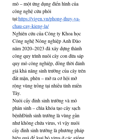
mô – một ứng dụng điển hình của 
công nghệ cứu phôi 
tại:
https://vigen.vn/phong-thuy-va-
chau-cay-kieng-la/
Nghiên cứu của Công ty Khoa học 
Công nghệ Nông nghiệp Anh Đào 
năm 2020–2023 đã xây dựng thành 
công quy trình nuôi cây con dừa sáp 
quy mô công nghiệp, đồng thời đánh 
giá khả năng sinh trưởng của cây trên 
đất mặn, phèn – mở ra cơ hội mở 
rộng vùng trồng tại nhiều tỉnh miền 
Tây.
Nuôi cấy đỉnh sinh trưởng và mô 
phân sinh – chìa khóa tạo cây sạch 
bệnhĐỉnh sinh trưởng là vùng gần 
như không chứa virus, vì vậy nuôi 
cấy đỉnh sinh trưởng là phương pháp 
hiệu quả để loại bỏ virus ở các giống 