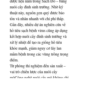
dược liệu nằm trong Sách Đỏ – bằng 
nuôi cấy đỉnh sinh trưởng. Nhờ kỹ 
thuật này, nguồn gen quý được bảo 
tồn và nhân nhanh với chi phí thấp.
Gần đây, nhiều dự án nghiên cứu về 
hồ tiêu sạch bệnh virus cũng áp dụng 
kết hợp nuôi cấy đỉnh sinh trưởng và 
xử lý nhiệt để tạo ra giống hồ tiêu 
khỏe mạnh, giảm nguy cơ lây lan 
mầm bệnh trong các vùng trồng trọng 
điểm.
Từ phòng thí nghiệm đến sản xuất – 
vai trò chiến lược của nuôi cấy 
môCông nghệ nuôi cấy mô không chỉ 
tạo ra cây giống sạch bệnh mà còn:
rút ngắn thời gian nhân giống, giúp 
phát triển nhanh vùng chuyên canh
đảm bảo tính đồng nhất, phù hợp tiêu 
chuẩn xuất khẩu