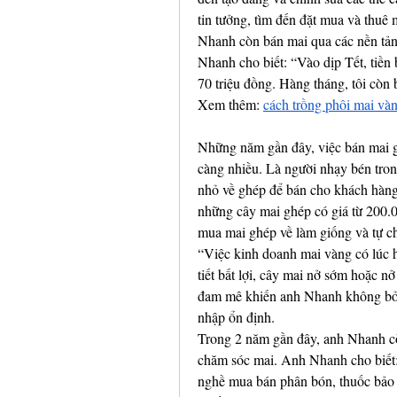
tin tưởng, tìm đến đặt mua và thuê m
Nhanh còn bán mai qua các nền tản
Nhanh cho biết: “Vào dịp Tết, tiền 
70 triệu đồng. Hàng tháng, tôi còn 
Xem thêm: 
cách trồng phôi mai và
Những năm gần đây, việc bán mai gi
càng nhiều. Là người nhạy bén tro
nhỏ về ghép để bán cho khách hàng
những cây mai ghép có giá từ 200.0
mua mai ghép về làm giống và tự ch
“Việc kinh doanh mai vàng có lúc h
tiết bất lợi, cây mai nở sớm hoặc nở
đam mê khiến anh Nhanh không bỏ c
nhập ổn định.
Trong 2 năm gần đây, anh Nhanh cò
chăm sóc mai. Anh Nhanh cho biết:
nghề mua bán phân bón, thuốc bảo vệ