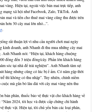
ai vàng. Hiện tại, ngoài việc bán mai trực tiếp, anh 
g mạng xã hội như Facebook, Zalo, TikTok. Anh 
bán mai và tiền cho thuê mai vàng cũng thu được trên 
bán hơn 30 cây mai lớn nhỏ...”.
ng
.
ống rất thuận lợi vì nhu cầu người chơi mai ngày 
ng kinh doanh, anh Nhanh đi thu mua những cây mai 
. Anh Nhanh nói: “Hiện tại, khách hàng chuộng 
00 đồng đến 3 triệu đồng/cây. Phần lớn khách hàng 
ăm sóc tại nhà để trải nghiệm”. Anh Nhanh tâm sự: 
út hàng nhưng cũng có lúc bị ế ẩm. Có năm gặp thời 
 trễ thì không có thu nhập”. Tuy nhiên, chính niềm 
uộc mà gắn bó lâu dài với cây mai vàng nên thu 
n bán phân, thuốc bảo vệ thực vật cho khách hàng về 
 “Năm 2024, tôi học và được cấp chứng chỉ hành 
 thực vật. Hiện tại, tôi chủ yếu bán các loại phân, 