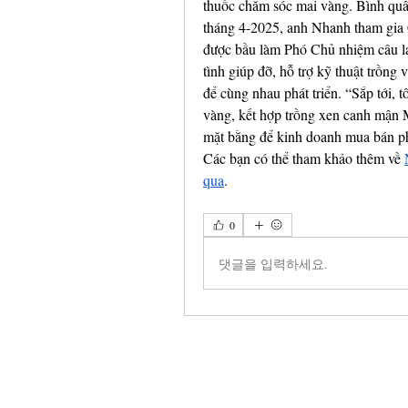
thuốc chăm sóc mai vàng. Bình quân,
tháng 4-2025, anh Nhanh tham gia 
được bầu làm Phó Chủ nhiệm câu lạc
tình giúp đỡ, hỗ trợ kỹ thuật trồng
để cùng nhau phát triển. “Sắp tới, t
vàng, kết hợp trồng xen canh mận M
mặt bằng để kinh doanh mua bán phâ
Các bạn có thể tham khảo thêm về 
qua
.
0
댓글을 입력하세요.