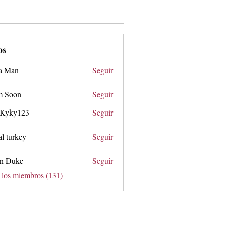
os
a Man
Seguir
 Soon
Seguir
n
 Kyky123
Seguir
y123
tal turkey
Seguir
n Duke
Seguir
ke
 los miembros (131)