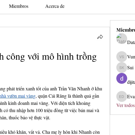
Miembros
Acerca de
Miembr
Dat
h công với mô hình trồng 
Vum
Vum Soo
Sui
Sui Kyk
diji
ng phát triển xanh tốt của anh Trần Văn Nhanh ở khu 
nhà vườn mai vàng
, quận Cái Răng là thành quả gần 
Eva
Evan Du
ình kinh doanh mai vàng. Với diện tích khoảng 
Ver todos
có thu nhập hơn 100 triệu đồng từ việc bán mai và 
hân, thuốc bảo vệ thực vật.
hiều khó khăn, vất vả. Cha mẹ ly hôn khi Nhanh còn 