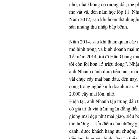
nhỏ, nhà không có ruộng đất, mẹ p
mẹ vất vả, đến năm học lớp 11, Nha
Năm 2012, sau khi hoàn thành nghĩ
sản nhưng thu nhập bấp bênh.
Năm 2014, sau khi tham quan các m
mô hình trồng và kinh doanh mai ma
Tết năm 2014, tôi đi Hậu Giang mua
tôi còn lời hơn 15 triệu đồng”. Nhậ
anh Nhanh dành dụm tiền mua mai v
vài chục cây mai ban đầu, đến nay,
công trong nghề kinh doanh mai. A
2.000 cây mai lớn, nhỏ.
Hiện tại, anh Nhanh tập trung đầu t
có giá trị từ vài trăm ngàn đồng đ
giống mai đẹp như mai gião, siêu b
thọ hương… Ưu điểm của những giốn
cánh, được khách hàng ưu chuộng. V
đến tạo dáng và chỉnh sửa các thế 