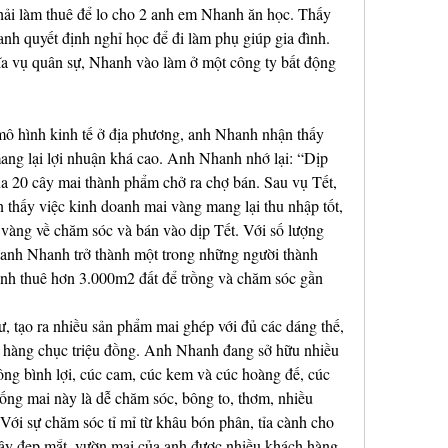
hải làm thuê để lo cho 2 anh em Nhanh ăn học. Thấy 
nh quyết định nghỉ học để đi làm phụ giúp gia đình. 
a vụ quân sự, Nhanh vào làm ở một công ty bất động 
ô hình kinh tế ở địa phương, anh Nhanh nhận thấy 
ng lại lợi nhuận khá cao. Anh Nhanh nhớ lại: “Dịp 
 20 cây mai thành phẩm chở ra chợ bán. Sau vụ Tết, 
n thấy việc kinh doanh mai vàng mang lại thu nhập tốt, 
àng về chăm sóc và bán vào dịp Tết. Với số lượng 
 anh Nhanh trở thành một trong những người thành 
nh thuê hơn 3.000m2 đất để trồng và chăm sóc gần 
ư, tạo ra nhiều sản phẩm mai ghép với đủ các dáng thế, 
ến hàng chục triệu đồng. Anh Nhanh đang sở hữu nhiều 
ông bình lợi, cúc cam, cúc kem và cúc hoàng đế, cúc 
g mai này là dễ chăm sóc, bông to, thơm, nhiều 
ới sự chăm sóc tỉ mỉ từ khâu bón phân, tỉa cành cho 
cây đẹp mắt, vườn mai của anh được nhiều khách hàng 