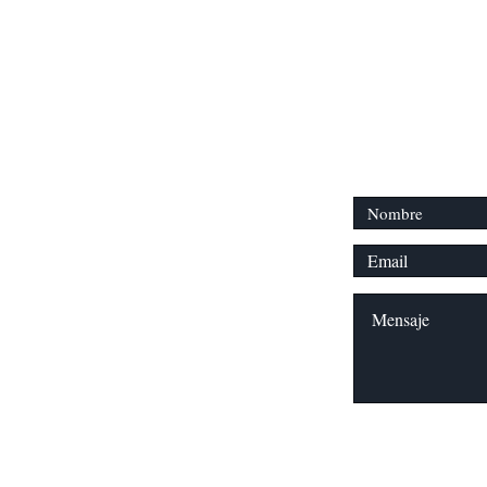
Transformemo
soy@lauraerre.