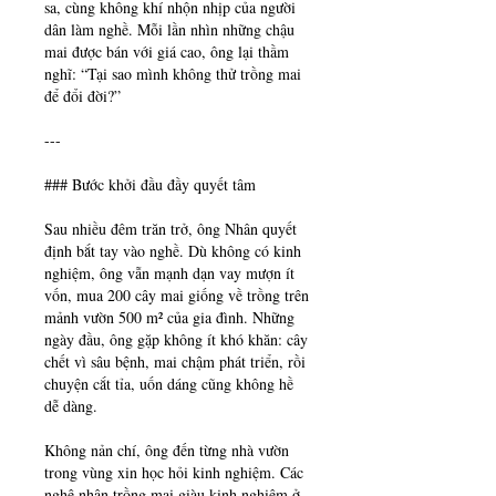
sa, cùng không khí nhộn nhịp của người 
dân làm nghề. Mỗi lần nhìn những chậu 
mai được bán với giá cao, ông lại thầm 
nghĩ: “Tại sao mình không thử trồng mai 
để đổi đời?”
---
### Bước khởi đầu đầy quyết tâm
Sau nhiều đêm trăn trở, ông Nhân quyết 
định bắt tay vào nghề. Dù không có kinh 
nghiệm, ông vẫn mạnh dạn vay mượn ít 
vốn, mua 200 cây mai giống về trồng trên 
mảnh vườn 500 m² của gia đình. Những 
ngày đầu, ông gặp không ít khó khăn: cây 
chết vì sâu bệnh, mai chậm phát triển, rồi 
chuyện cắt tỉa, uốn dáng cũng không hề 
dễ dàng.
Không nản chí, ông đến từng nhà vườn 
trong vùng xin học hỏi kinh nghiệm. Các 
nghệ nhân trồng mai giàu kinh nghiệm ở 