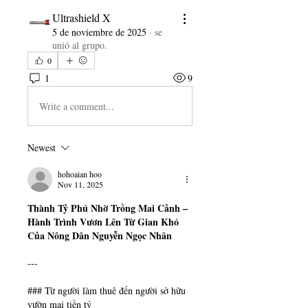
Ultrashield X
5 de noviembre de 2025
·
se
unió al grupo.
0
1
9
Write a comment...
Newest
hohoaian hoo
Nov 11, 2025
Thành Tỷ Phú Nhờ Trồng Mai Cảnh – 
Hành Trình Vươn Lên Từ Gian Khó 
Của Nông Dân Nguyễn Ngọc Nhân
---
### Từ người làm thuê đến người sở hữu 
vườn mai tiền tỷ