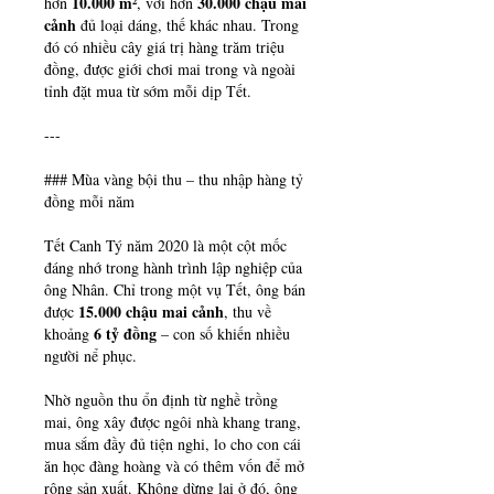
10.000 m²
30.000 chậu mai 
hơn 
, với hơn 
cảnh
 đủ loại dáng, thế khác nhau. Trong 
đó có nhiều cây giá trị hàng trăm triệu 
đồng, được giới chơi mai trong và ngoài 
tỉnh đặt mua từ sớm mỗi dịp Tết.
---
### Mùa vàng bội thu – thu nhập hàng tỷ 
đồng mỗi năm
Tết Canh Tý năm 2020 là một cột mốc 
đáng nhớ trong hành trình lập nghiệp của 
ông Nhân. Chỉ trong một vụ Tết, ông bán 
15.000 chậu mai cảnh
được 
, thu về 
6 tỷ đồng
khoảng 
 – con số khiến nhiều 
người nể phục.
Nhờ nguồn thu ổn định từ nghề trồng 
mai, ông xây được ngôi nhà khang trang, 
mua sắm đầy đủ tiện nghi, lo cho con cái 
ăn học đàng hoàng và có thêm vốn để mở 
rộng sản xuất. Không dừng lại ở đó, ông 