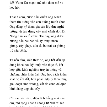
### Vươn lên mạnh mẽ nhờ đam mê và 
học hỏi
Thành công bước đầu khiến ông Nhân 
thêm tin tưởng vào con đường mình chọn. 
lớp dạy nghề 
Ông đăng ký tham gia các 
trồng và tạo dáng cây mai cảnh
 do Hội 
Nông dân xã tổ chức. Tại đây, ông được 
hướng dẫn bài bản về kỹ thuật nhân 
giống, cấy ghép, uốn tỉa bonsai và phòng 
trừ sâu bệnh.
Từ nền tảng kiến thức đó, ông bắt đầu áp 
dụng khoa học kỹ thuật vào thực tế, kết 
hợp giữa kinh nghiệm truyền thống và 
phương pháp hiện đại. Ông học cách kiểm 
soát độ ẩm đất, bón phân hợp lý theo từng 
giai đoạn sinh trưởng, cắt tỉa cành để định 
hình dáng đẹp cho cây.
Chỉ sau vài năm, diện tích trồng mai của 
ông mở rộng nhanh chóng từ 500 m² lên 