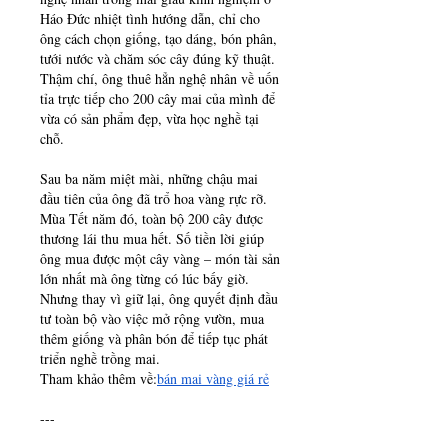
Háo Đức nhiệt tình hướng dẫn, chỉ cho 
ông cách chọn giống, tạo dáng, bón phân, 
tưới nước và chăm sóc cây đúng kỹ thuật. 
Thậm chí, ông thuê hẳn nghệ nhân về uốn 
tỉa trực tiếp cho 200 cây mai của mình để 
vừa có sản phẩm đẹp, vừa học nghề tại 
chỗ.
Sau ba năm miệt mài, những chậu mai 
đầu tiên của ông đã trổ hoa vàng rực rỡ. 
Mùa Tết năm đó, toàn bộ 200 cây được 
thương lái thu mua hết. Số tiền lời giúp 
ông mua được một cây vàng – món tài sản 
lớn nhất mà ông từng có lúc bấy giờ. 
Nhưng thay vì giữ lại, ông quyết định đầu 
tư toàn bộ vào việc mở rộng vườn, mua 
thêm giống và phân bón để tiếp tục phát 
triển nghề trồng mai.
Tham khảo thêm về:
bán mai vàng giá rẻ
---