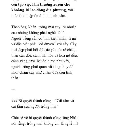
tạo việc làm thường xuyên cho 
còn 
khoảng 10 lao động địa phương
, với 
mức thu nhập ổn định quanh năm.
Theo ông Nhân, trồng mai tuy lợi nhuận 
cao nhưng không phải nghề dễ làm. 
Người trồng cần có tính kiên nhẫn, tỉ mỉ 
và đặc biệt phải “có duyên” với cây. Cây 
mai đẹp phải hội đủ các yếu tố: rễ chắc, 
thân cân đối, cành hài hòa và hoa nở đều, 
cánh vàng tươi. Muốn được như vậy, 
người trồng phải quan sát từng thay đổi 
nhỏ, chăm cây như chăm đứa con tinh 
thần.
---
### Bí quyết thành công – “Cái tâm và 
cái tầm của người trồng mai”
Chia sẻ về bí quyết thành công, ông Nhân 
nói rằng, trồng mai không chỉ là nghề mà 