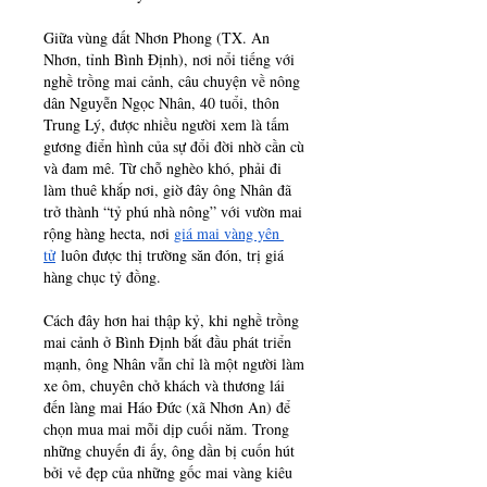
Giữa vùng đất Nhơn Phong (TX. An 
Nhơn, tỉnh Bình Định), nơi nổi tiếng với 
nghề trồng mai cảnh, câu chuyện về nông 
dân Nguyễn Ngọc Nhân, 40 tuổi, thôn 
Trung Lý, được nhiều người xem là tấm 
gương điển hình của sự đổi đời nhờ cần cù 
và đam mê. Từ chỗ nghèo khó, phải đi 
làm thuê khắp nơi, giờ đây ông Nhân đã 
trở thành “tỷ phú nhà nông” với vườn mai 
rộng hàng hecta, nơi 
giá mai vàng yên 
tử
 luôn được thị trường săn đón, trị giá 
hàng chục tỷ đồng.
Cách đây hơn hai thập kỷ, khi nghề trồng 
mai cảnh ở Bình Định bắt đầu phát triển 
mạnh, ông Nhân vẫn chỉ là một người làm 
xe ôm, chuyên chở khách và thương lái 
đến làng mai Háo Đức (xã Nhơn An) để 
chọn mua mai mỗi dịp cuối năm. Trong 
những chuyến đi ấy, ông dần bị cuốn hút 
bởi vẻ đẹp của những gốc mai vàng kiêu 