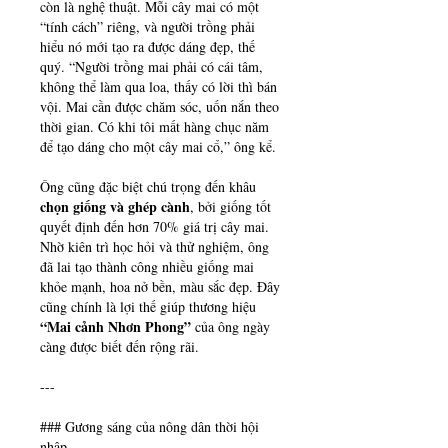
còn là nghệ thuật. Mỗi cây mai có một 
“tính cách” riêng, và người trồng phải 
hiểu nó mới tạo ra được dáng đẹp, thế 
quý. “Người trồng mai phải có cái tâm, 
không thể làm qua loa, thấy có lời thì bán 
vội. Mai cần được chăm sóc, uốn nắn theo 
thời gian. Có khi tôi mất hàng chục năm 
để tạo dáng cho một cây mai cổ,” ông kể.
Ông cũng đặc biệt chú trọng đến khâu 
chọn giống và ghép cành
, bởi giống tốt 
quyết định đến hơn 70% giá trị cây mai. 
Nhờ kiên trì học hỏi và thử nghiệm, ông 
đã lai tạo thành công nhiều giống mai 
khỏe mạnh, hoa nở bền, màu sắc đẹp. Đây 
cũng chính là lợi thế giúp thương hiệu 
“Mai cảnh Nhơn Phong”
 của ông ngày 
càng được biết đến rộng rãi.
---
### Gương sáng của nông dân thời hội 
nhập