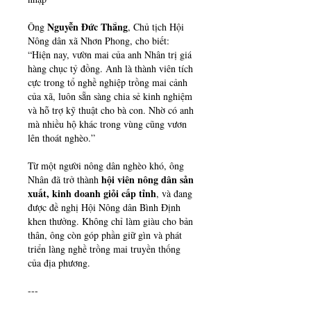
Nguyễn Đức Thắng
Ông 
, Chủ tịch Hội 
Nông dân xã Nhơn Phong, cho biết: 
“Hiện nay, vườn mai của anh Nhân trị giá 
hàng chục tỷ đồng. Anh là thành viên tích 
cực trong tổ nghề nghiệp trồng mai cảnh 
của xã, luôn sẵn sàng chia sẻ kinh nghiệm 
và hỗ trợ kỹ thuật cho bà con. Nhờ có anh 
mà nhiều hộ khác trong vùng cũng vươn 
lên thoát nghèo.”
Từ một người nông dân nghèo khó, ông 
hội viên nông dân sản 
Nhân đã trở thành 
xuất, kinh doanh giỏi cấp tỉnh
, và đang 
được đề nghị Hội Nông dân Bình Định 
khen thưởng. Không chỉ làm giàu cho bản 
thân, ông còn góp phần giữ gìn và phát 
triển làng nghề trồng mai truyền thống 
của địa phương.
---