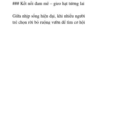
### Kết nối đam mê – gieo hạt tương lai
Giữa nhịp sống hiện đại, khi nhiều người 
trẻ chọn rời bỏ ruộng vườn để tìm cơ hội 
nơi thành phố, câu chuyện của ông Nhân 
nếu 
là minh chứng sống động cho việc: 
biết tận dụng lợi thế địa phương và 
kiên trì theo đuổi đam mê, thì nghề 
nông vẫn có thể làm giàu
.
Trên mảnh đất Bình Định nắng gió, hàng 
chục ngàn gốc mai của ông Nhân vẫn 
ngày ngày được chăm chút cẩn thận, chờ 
đến Tết để nở vàng rực rỡ. Với ông, mỗi 
bông mai không chỉ là sắc xuân, mà còn 
là kết tinh của niềm tin, ý chí và công sức 
suốt hai mươi năm bền bỉ.
Câu chuyện của nông dân Nguyễn Ngọc 
Nhân – từ người làm thuê nghèo khó trở 
thành tỷ phú trồng mai cảnh – là minh 
chứng rằng, chỉ cần đam mê, nghị lực và 