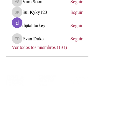
Vum Soon
Seguir
Vum Soon
Sui Kyky123
Seguir
Sui Kyky123
dijital turkey
Seguir
Evan Duke
Seguir
Evan Duke
Ver todos los miembros (131)
soy@lauraerre.com
Transformemos marcas a través de
estrategia, innovación y comunidad.
Me encantará conocer más de ti,