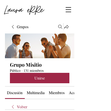
Grupos
Grupo Misitio
Público
·
131 miembros
Unirse
Discusión
Multimedia
Miembros
Acerca de
Volver