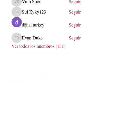
Vum Soon
Seguir
Vum Soon
Sui Kyky123
Seguir
Sui Kyky123
dijital turkey
Seguir
Evan Duke
Seguir
Evan Duke
Ver todos los miembros (131)
soy@lauraerre.com
Transformemos marcas a través de
estrategia, innovación y comunidad.
Me encantará conocer más de ti,