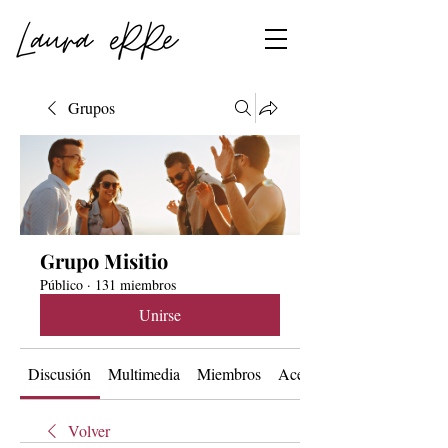
Grupos
Grupo Misitio
Público
·
131 miembros
Unirse
Discusión
Multimedia
Miembros
Acerca de
Volver