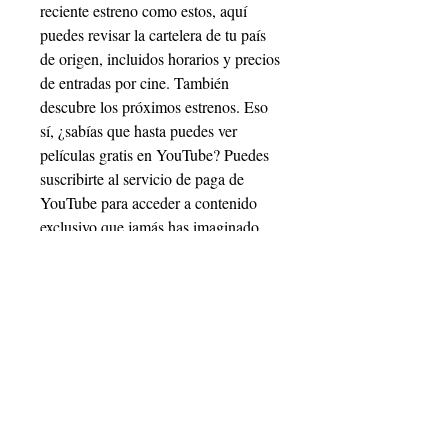
reciente estreno como estos, aquí 
puedes revisar la cartelera de tu país 
de origen, incluidos horarios y precios 
de entradas por cine. También 
descubre los próximos estrenos. Eso 
sí, ¿sabías que hasta puedes ver 
películas gratis en YouTube? Puedes 
suscribirte al servicio de paga de 
YouTube para acceder a contenido 
exclusivo que jamás has imaginado. 
Los tres primeros meses son gratis. 
Classic Cinema Online es una de las 
páginas de curaduría de clásicos más 
populares en la red. El sitio está 
dedicado por completo a la 
distribución de películas de libre 
acceso, liberadas de derechos de 
autor. Por ejemplo, su catálogo de 
cine mudo es excepcional. ¿Lo mejor 