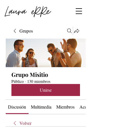
Grupos
Grupo Misitio
Público
·
130 miembros
Unirse
Discusión
Multimedia
Miembros
Acerca de
Volver