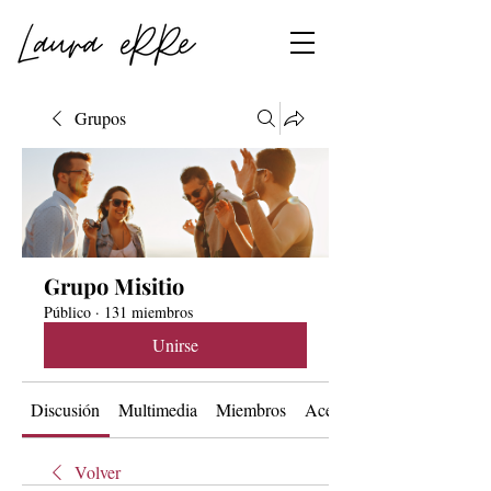
Grupos
Grupo Misitio
Público
·
131 miembros
Unirse
Discusión
Multimedia
Miembros
Acerca de
Volver