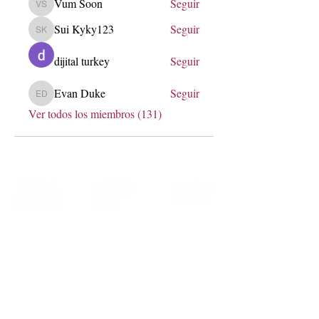
Vum Soon
Seguir
Vum Soon
Sui Kyky123
Seguir
Sui Kyky123
dijital turkey
Seguir
Evan Duke
Seguir
Evan Duke
Ver todos los miembros (131)
soy@lauraerre.com
Transformemos marcas a través de
estrategia, innovación y comunidad.
Me encantará conocer más de ti,