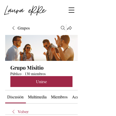
Grupos
Grupo Misitio
Público
·
130 miembros
Unirse
Discusión
Multimedia
Miembros
Acerca de
Volver