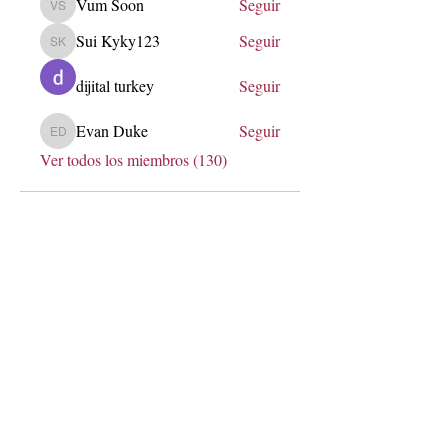
Vum Soon
Seguir
Vum Soon
Sui Kyky123
Seguir
Sui Kyky123
dijital turkey
Seguir
Evan Duke
Seguir
Evan Duke
Ver todos los miembros (130)
soy@lauraerre.com
Transformemos marcas a través de
estrategia, innovación y comunidad.
Me encantará conocer más de ti,