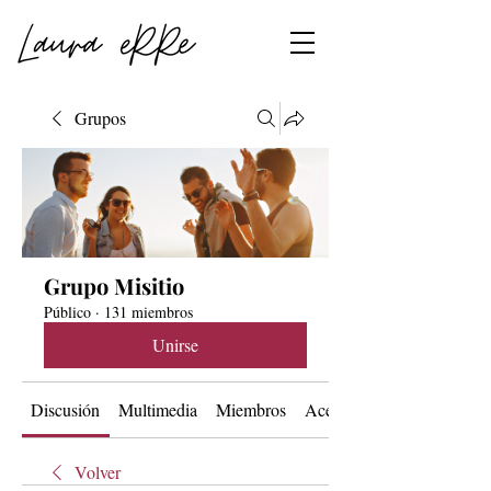
Grupos
Grupo Misitio
Público
·
131 miembros
Unirse
Discusión
Multimedia
Miembros
Acerca de
Volver