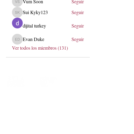
Vum Soon
Seguir
Vum Soon
Sui Kyky123
Seguir
Sui Kyky123
dijital turkey
Seguir
Evan Duke
Seguir
Evan Duke
Ver todos los miembros (131)
soy@lauraerre.com
Transformemos marcas a través de
estrategia, innovación y comunidad.
Me encantará conocer más de ti,