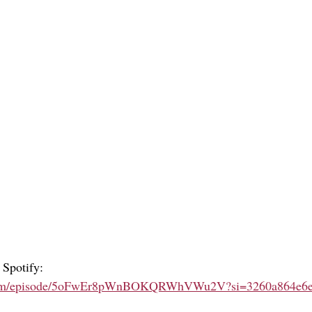
Spotify: 
fy.com/episode/5oFwEr8pWnBOKQRWhVWu2V?si=3260a864e6