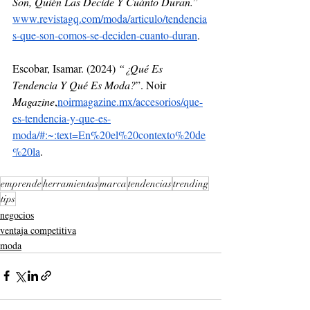
Son, Quién Las Decide Y Cuánto Duran.
”
www.revistagq.com/moda/articulo/tendencia
s-que-son-comos-se-deciden-cuanto-duran
.
Escobar, Isamar. (2024) 
“¿Qué Es 
Tendencia Y Qué Es Moda?
”. Noir 
Magazine
,
noirmagazine.mx/accesorios/que-
es-tendencia-y-que-es-
moda/#:~:text=En%20el%20contexto%20de
%20la
.
emprende
herramientas
marca
tendencias
trending
tips
negocios
ventaja competitiva
moda