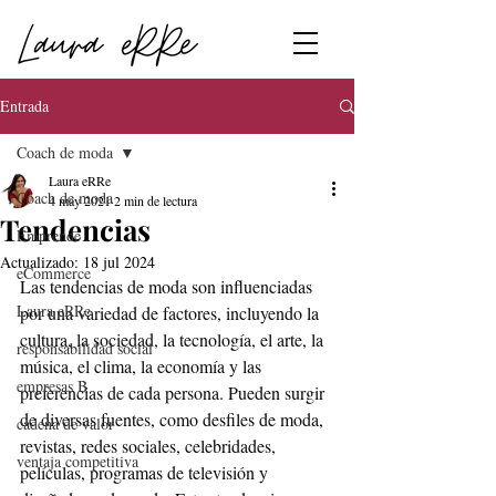
Entrada
Coach de moda
Laura eRRe
Coach de moda
4 may 2021
2 min de lectura
Tendencias
Emprende
Actualizado:
18 jul 2024
eCommerce
Las tendencias de moda son influenciadas 
Laura eRRe
por una variedad de factores, incluyendo la 
cultura, la sociedad, la tecnología, el arte, la 
responsabilidad social
música, el clima, la economía y las 
empresas B
preferencias de cada persona. Pueden surgir 
de diversas fuentes, como desfiles de moda, 
cadena de valor
revistas, redes sociales, celebridades, 
ventaja competitiva
películas, programas de televisión y 