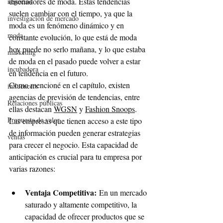
diseñadores de moda. Estas tendencias 
negocios
suelen cambiar con el tiempo, ya que la 
investigación de mercado
moda es un fenómeno dinámico y en 
moda
constante evolución, lo que está de moda 
hoy puede no serlo mañana, y lo que estaba 
marketing
de moda en el pasado puede volver a estar 
incubadora
en tendencia en el futuro.
Como mencioné en el capítulo, existen 
influencers
agencias de previsión de tendencias, entre 
Relaciones públicas
ellas destacan 
WGSN
 y 
Fashion Snoops
. 
Propuesta de valor
Las empresas que tienen acceso a este tipo 
de información pueden generar estrategias 
ventas
para crecer el negocio. Esta capacidad de 
anticipación es crucial para tu empresa por 
varias razones:
Ventaja Competitiva:
 En un mercado 
saturado y altamente competitivo, la 
capacidad de ofrecer productos que se 