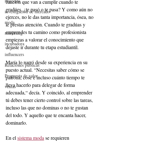
negocios
función que van a cumplir cuando te 
gradúes, ¿te pasó o te pasa? Y como aún no 
investigación de mercado
ejerces, no le das tanta importancia, ósea, no 
moda
le prestas atención. Cuando te gradúas y 
emprendes tu camino como profesionista 
marketing
empiezas a valorar el conocimiento que 
incubadora
dejaste ir durante tu etapa estudiantil.
influencers
María lo narró desde su experiencia en su 
Relaciones públicas
puesto actual. “Necesitas saber cómo se 
Propuesta de valor
patrona, cose e incluso cuánto tiempo te 
lleva hacerlo para delegar de forma 
ventas
adecuada,“ decía. Y coincido, al emprender 
tú debes tener cierto control sobre las tareas, 
incluso las que no dominas o no te gustan 
del todo. Y aquello que te encanta hacer, 
dominarlo. 
En el 
sistema moda
 se requieren 