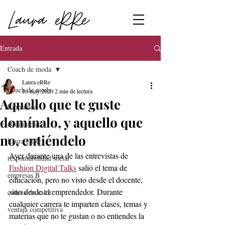
Entrada
Coach de moda
Laura eRRe
Coach de moda
16 may 2020
2 min de lectura
Aquello que te guste
Emprende
domínalo, y aquello que
eCommerce
no, entiéndelo
Laura eRRe
Ayer durante una de las entrevistas de 
responsabilidad social
Fashion Digital Talks
 salió el tema de 
empresas B
educación, pero no visto desde el docente, 
sino desde el emprendedor. Durante 
cadena de valor
cualquier carrera te imparten clases, temas y 
ventaja competitiva
materias que no te gustan o no entiendes la 